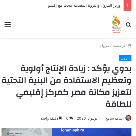
وزير البترول والثروة المعدنية يبحث مع إكسون موبيل العالمية آليات تنفيذ مذكرة التفاهم لربط اكتشافات الشركة في قبرص بالبنية التحتية المصرية
بحث
الق
عن
الرئيسية
/
بترول
بترول
بدوي يؤكد : زيادة الإنتاج أولوية
وتعظيم الاستفادة من البنية التحتية
لتعزيز مكانة مصر كمركز إقليمي
للطاقة
اسامه سامح
يونيو 5, 2026
0
دقيقة واحدة