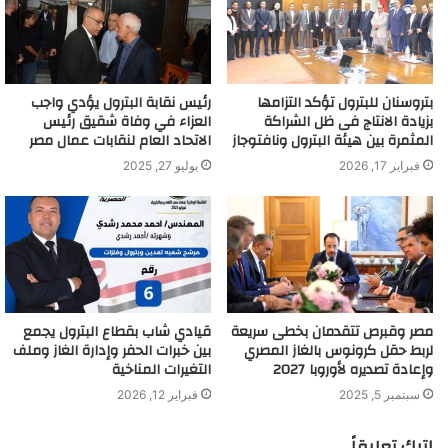
بتروسنان للبترول تؤكد التزامها
رئيس نقابة البترول يؤدي واجب
بزيادة الانتاج فى ظل الشراكة
العزاء في وفاة شقيق رئيس
المثمرة بين هيئة البترول ونافتوجاز
الاتحاد العام لنقابات عمال مصر
فبراير 17, 2026
يوليو 27, 2025
مصر وقبرص تتقدمان بخطى سريعة
قيادي شاب بقطاع البترول يجمع
لربط حقل كرونوس بالغاز المصري
بين خبرات الحفر وإدارة الغاز وملف
وإعادة تصديره لأوروبا 2027
التغيرات المناخية
سبتمبر 5, 2025
فبراير 12, 2026
اترك تعليقاً