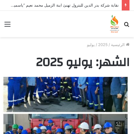
نقابة شركة بدر الدين للبترول تهنئ ابنة الزميل محمد نعيم “ياسمين” بتخرجها وتفوقها
بحث
الق
عن
الرئيسية
/
2025
/
يوليو
الشهر:
يوليو 2025