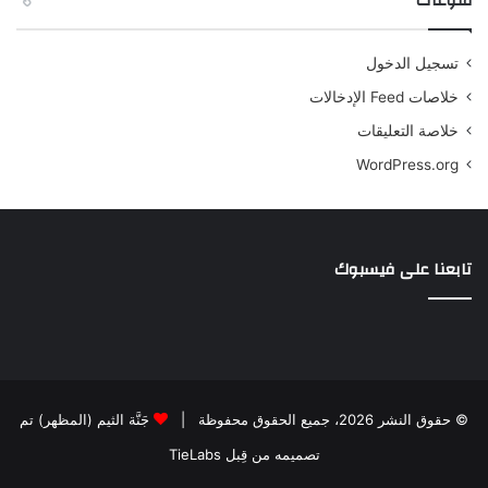
منوعات
تسجيل الدخول
خلاصات Feed الإدخالات
خلاصة التعليقات
WordPress.org
تابعنا على فيسبوك
© حقوق النشر 2026، جميع الحقوق محفوظة |
جَنَّة الثيم (المظهر) تم
تصميمه من قِبل TieLabs