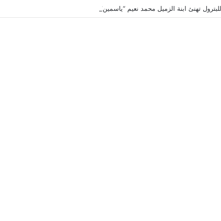
لبترول تهنئ ابنة الزميل محمد نعيم “ياسمين” بتخرجها وتفوقها