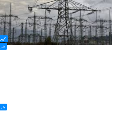
كهرب
بتر
بتر