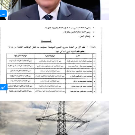
بتر
كهرب