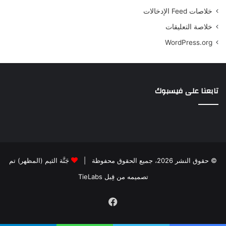
خلاصات Feed الإدخالات
خلاصة التعليقات
WordPress.org
تابعنا على فيسبوك
© حقوق النشر 2026، جميع الحقوق محفوظة |
جَنَّة الثيم (المظهر) تم
تصميمه من قِبل TieLabs
فيسبوك