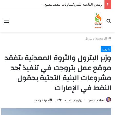
رئيس القابضة للبتروكيماويات يتفقد مصنع ووتك لإنتاج الواح MDF الخشبية من قش الأرز
بحث
الق
عن
الرئيسية
/
بترول
بترول
وزير البترول والثروة المعدنية يتفقد
موقع عمل بتروجت في تنفيذ أحد
مشروعات البنية التحتية بحقول
النفط في الإمارات
اسامه سامح
يوليو 2, 2026
0
دقيقة واحدة