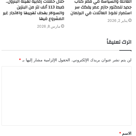
العائلة والسياسة في مصر كتاب
خلال حملات رقابية لهيئة البترول..
جديد للدكتور حازم عمر يفكك سر
ضبط 113 ألف لتر من البنزين
استمرار نفوذ العائلات في البرلمان
والسولار بهدف تهريبها والاتجار غير
المشروع فيها
يناير 2, 2026
مارس 8, 2026
اترك تعليقاً
لن يتم نشر عنوان بريدك الإلكتروني.
الحقول الإلزامية مشار إليها بـ
*
ا
ل
ت
ع
ل
ي
ق
الاسم
*
*