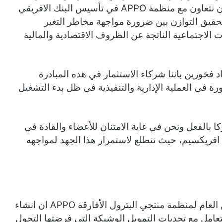
التوقيع اليوم يمثل تاريخا هاما لقارتنا، ويشرفنا ان نتعاون مع منظمة APPO في تأسيس البنك الافريقي
تحقيق التوازن بين ضرورة مواجهة مخاطر التغير
 الاجتماعية الناتجة عن الظروف الاقتصادية والمالية
اد فخورين باننا شركاء الاستثمار في هذه المبادرة
رة في العملية الإدارية والتنفيذية في ظل بدء التشغيل
ا بالفعل ونحن في غاية الامتنان للأعضاء والقادة في
ع بنك افريكسيم، حيث نتطلع لاستمرار هذا الجهد لمواجهه
ومن جانبه قال دكتور عمر فاروق إبراهيم، الأمين العام لمنظمة منتجي البترول الأفارقة APPO ان انشاء
لتعامل مع تحديات التمويل الوشيكة التي فرضتها التحول