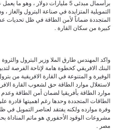
برأسمال مبدئى 5 مليارات دولار ، وه
التمويلية المتزايدة في صناعة البترول والغاز ،
المتجددة ضماناً لأمن الطاقة في ظل تحديات عدم
كبيرة من سكان القارة .
واكد المهندس طارق الملا وزير البترول والثروة 
البنك الافريقي كخطوة هامة لإتاحة الفرصة لتدبير
الوفيرة و المتنوعة في القارة الافريقية من بترو
لاستغلال موارد الطاقة حق لشعوب القارة الافر
موارد الطاقة بأفريقيا لضمان أمن الطاقة وعدم تز
الطاقات المتجددة وحدها رغم اهميتها قادرة عل
وفرة موارده ولكنه يفتقد لعناصر التمويل في 
مشروعات الوقود الأحفوري هو ماتم المناداة بحله
مصر .