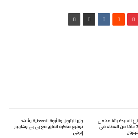
بينتيريست
مشاركة عبر البريد
طباعة
نئ السيدة رشا فهمي
وزير البترول والثروة المعدنية يشهد
بمناسبة مرور 30 عامًا من العطاء في
توقيع مذكرة اتفاق مع بى بى وهاربور
لبترول
إنرجى