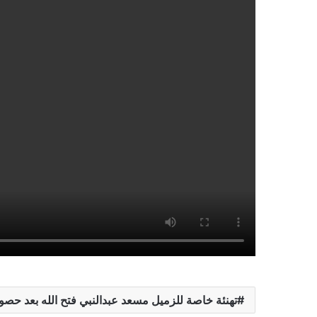
تهنئة خاصة للزميل مسعد عبدالنبي فتح الله بعد حصو