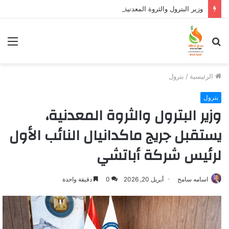
وزير البترول والثروة المعدنية يبحث مع إكسون موبيل العالمية آليات تنفيذ مذكرة التفاهم لربط اكتشافات الشركة في قبرص بالبنية التحتية المصرية
بحث
الق
عن
الرئيسية
/
بترول
بترول
وزير البترول والثروة المعدنية،
يستقبل جريج ماكدانيال النائب الأول
لرئيس شركة أباتشي
اسامه سامح
أبريل 20, 2026
0
دقيقة واحدة