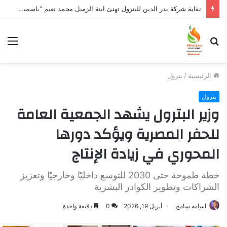
نقابة شركة بدر الدين للبترول تهنئ ابنة الزميل محمد نعيم “ياسمين” بتخرجها وتفوقها
بحث
الق
عن
الرئيسية
/
بترول
بترول
وزير البترول يشهد الجمعية العامة
للحفر المصرية ويؤكد دورها
المحوري في زيادة الإنتاج
خطة طموحة حتى 2030 للتوسع داخليًا وخارجيًا وتعزيز
الشراكات وتطوير الكوادر البشرية
اسامه سامح
أبريل 19, 2026
0
دقيقة واحدة