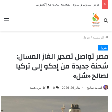
وزير البترول والثروة المعدنية يبحث مع إكسون موبيل العالمية آليات تنفيذ مذكرة التفاهم لربط اكتشافات الشركة في قبرص بالبنية التحتية المصرية
بحث
الق
عن
الرئيسية
/
بترول
بترول
مصر تواصل تصدير الغاز المسال:
شحنة جديدة من إدكو إلى تركيا
لصالح «شل»
اسامه سامح
يناير 26, 2026
0
أقل من دقيقة