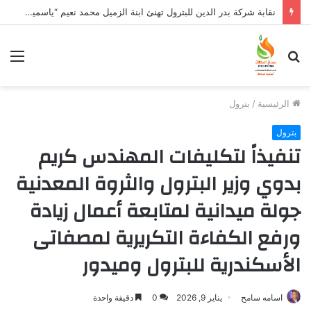
نقابة شركة بدر الدين للبترول تهنئ ابنة الزميل محمد نعيم “ياسمين” بتخرجها وتفوقها
بحث
الق
عن
الرئيسية
/
بترول
بترول
تنفيذاً لتكليفات المهندس كريم
بدوي وزير البترول والثروة المعدنية
جولة ميدانية لمتابعة أعمال زيادة
ورفع الكفاءة التكريرية لمصفاتى
الأسكندرية للبترول وميدور
اسامه سامح
يناير 9, 2026
0
دقيقة واحدة