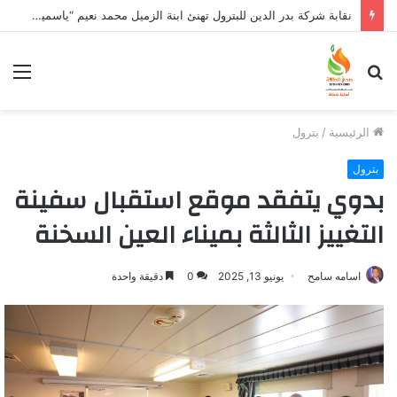
نقابة شركة بدر الدين للبترول تهنئ ابنة الزميل محمد نعيم “ياسمين” بتخرجها وتفوقها
بحث
الق
عن
الرئيسية
/
بترول
بترول
بدوي يتفقد موقع استقبال سفينة
التغييز الثالثة بميناء العين السخنة
اسامه سامح
يونيو 13, 2025
0
دقيقة واحدة