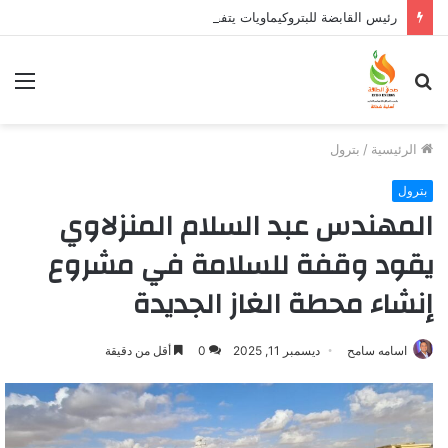
رئيس القابضة للبتروكيماويات يتفقد مصنع ووتك لإنتاج الواح MDF الخشبية من قش الأرز
بحث
الق
عن
الرئيسية
/
بترول
بترول
المهندس عبد السلام المنزلاوي
يقود وقفة للسلامة في مشروع
إنشاء محطة الغاز الجديدة
اسامه سامح
ديسمبر 11, 2025
0
أقل من دقيقة