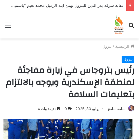
نقابة شركة بدر الدين للبترول تهنئ ابنة الزميل محمد نعيم “ياسمين” بتخرجها وتفوقها
بحث
الق
عن
الرئيسية
/
بترول
بترول
رئيس بتروجاس في زيارة مفاجئة
لمنطقة الإسكندرية ويوجه بالالتزام
بتعليمات السلامة
اسامه سامح
يوليو 30, 2025
0
دقيقة واحدة