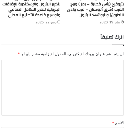
بتروفرح (رأس قطارة – رمل) وبرج
لتكرير البترول والإسكندرية للإضافات
العرب (شرق أبوسنان – غرب وادى
البترولية لتعزيز التكامل الصناعي
النطرون) وبتروشهد للبترول
وتوسيع قاعدة التصنيع المحلي
يناير 19, 2026
يونيو 22, 2025
اترك تعليقاً
لن يتم نشر عنوان بريدك الإلكتروني.
الحقول الإلزامية مشار إليها بـ
*
ا
ل
ت
ع
ل
ي
ق
الاسم
*
*