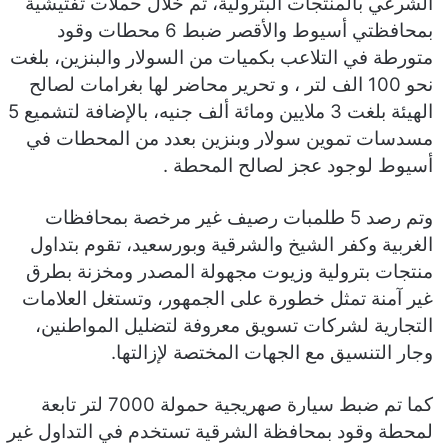
الشرعي بالمنتجات البترولية، تم خلال حملات تفتيشية
بمحافظتي أسيوط والأقصر ضبط 6 محطات وقود
متورطة في التلاعب بكميات من السولار والبنزين، بلغت
نحو 100 الف لتر ، و تحرير محاضر لها بغرامات لصالح
الهيئة بلغت 3 ملايين ومائة ألف جنيه، بالإضافة لتشميع 5
مسدسات تموين سولار وبنزين بعدد من المحطات في
أسيوط لوجود عجز لصالح المحطة .
وتم رصد 5 طلمبات رصيف غير مرخصة بمحافظات
الغربية وكفر الشيخ والشرقية وبورسعيد، تقوم بتداول
منتجات بترولية وزيوت مجهولة المصدر ومخزنة بطرق
غير آمنة تمثل خطورة على الجمهور، وتستغل العلامات
التجارية لشركات تسويق معروفة لتضليل المواطنين،
وجار التنسيق مع الجهات المختصة لإزالتها.
كما تم ضبط سيارة صهريجية حمولة 7000 لتر تابعة
لمحطة وقود بمحافظة الشرقية تستخدم في التداول غير