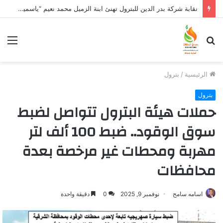
نقابة شركة بدر الدين للبترول تهنئ ابنة الزميل محمد نعيم “ياسمين” بتخرجها وتفوقها
بحث
الق
عن
الرئيسية
/
بترول
بترول
حملات هيئة البترول تتواصل لضبط
سوق الوقود.. ضبط 100 ألف لتر
مهربة ومحطات غير مرخصة بعدة
محافظات
اسامه سامح
نوفمبر 9, 2025
0
دقيقة واحدة