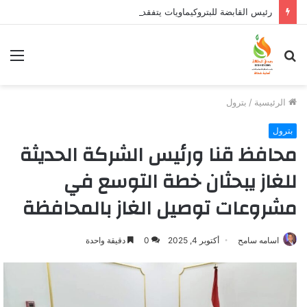
رئيس القابضة للبتروكيماويات يتفقد مصنع ووتك لإنتاج الواح MDF الخشبية من قش الأرز
بحث
الق
عن
الرئيسية
/
بترول
بترول
محافظ قنا ورئيس الشركة الحديثة
للغاز يبحثان خطة التوسع في
مشروعات توصيل الغاز بالمحافظة
اسامه سامح
أكتوبر 4, 2025
0
دقيقة واحدة