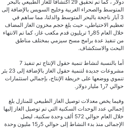
دولار ، كما تم تحقيق 29 اكتشافاً للغاز الطبيعي بالبحر
المتوسط والصحراء الغربية وخليج السويس بالإضافة إلى
3 آبار ناجحة بالبحر المتوسط والدلتا، مما ساهم في
تعظيم الاحتياطي، حيث بلغ حجم مخزون الغاز المضاف
خلال العام 85ر1 تريليون قدم مكعب غاز، كما تم الانتهاء
من تنفيذ عدة برامج مسح سيزمي بمختلف مناطق
البحث والاستكشاف.
أما بالنسبة لنشاط تنمية حقول الإنتاج تم تنفيذ 7
مشروعات جديدة لتنمية حقول الغاز بالإضافة إلى 23 بئر
تنموي ووضعها على خريطة الإنتاج، بإجمالي استثمارات
حوالي 7ر1 مليار دولار.
وفيما يخص معدلات توصيل الغاز الطبيعي للمنازل بلغ
إجمالي عدد الوحدات السكنية التي تم توصيل الغاز إليها
خلال العام حوالي 572 ألف وحدة سكنية، ليصل
الإجمالى منذ بدء النشاط إلى حوالي 5ر15 مليون وحدة