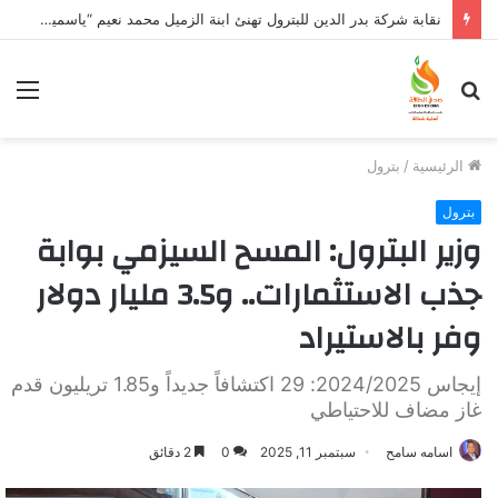
نقابة شركة بدر الدين للبترول تهنئ ابنة الزميل محمد نعيم “ياسمين” بتخرجها وتفوقها
بحث
الق
عن
الرئيسية
/
بترول
بترول
وزير البترول: المسح السيزمي بوابة
جذب الاستثمارات.. و3.5 مليار دولار
وفر بالاستيراد
إيجاس 2024/2025: 29 اكتشافاً جديداً و1.85 تريليون قدم
غاز مضاف للاحتياطي
اسامه سامح
سبتمبر 11, 2025
0
2 دقائق