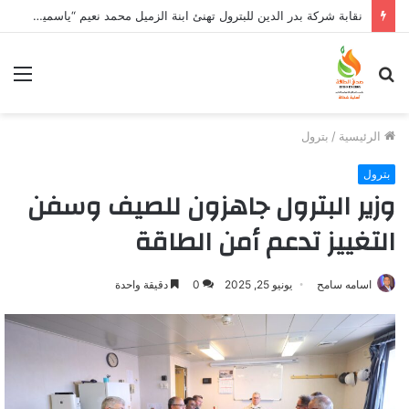
نقابة شركة بدر الدين للبترول تهنئ ابنة الزميل محمد نعيم “ياسمين” بتخرجها وتفوقها
بحث
الق
عن
الرئيسية
/
بترول
بترول
وزير البترول جاهزون للصيف وسفن
التغييز تدعم أمن الطاقة
اسامه سامح
يونيو 25, 2025
0
دقيقة واحدة