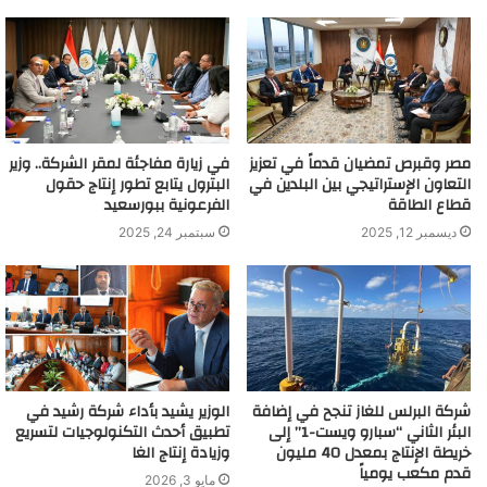
مصر وقبرص تمضيان قدماً في تعزيز
في زيارة مفاجئة لمقر الشركة.. وزير
التعاون الإستراتيجي بين البلدين في
البترول يتابع تطور إنتاج حقول
قطاع الطاقة
الفرعونية ببورسعيد
ديسمبر 12, 2025
سبتمبر 24, 2025
شركة البرلس للغاز تنجح في إضافة
الوزير يشيد بأداء شركة رشيد في
البئر الثاني “سبارو ويست-1” إلى
تطبيق أحدث التكنولوجيات لتسريع
خريطة الإنتاج بمعدل 40 مليون
وزيادة إنتاج الغا
قدم مكعب يومياً
مايو 3, 2026