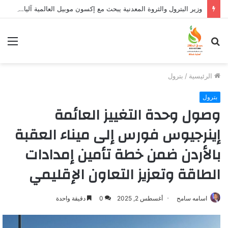
وزير البترول والثروة المعدنية يبحث مع إكسون موبيل العالمية آليات تنفيذ مذكرة التفاهم لربط اكتشافات الشركة في قبرص بالبنية التحتية المصرية
بحث
الق
عن
الرئيسية
/
بترول
بترول
وصول وحدة التغييز العائمة
إينرجيوس فورس إلى ميناء العقبة
بالأردن ضمن خطة تأمين إمدادات
الطاقة وتعزيز التعاون الإقليمي
اسامه سامح
أغسطس 2, 2025
0
دقيقة واحدة