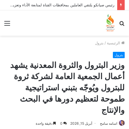
رئيس صيانكو يلتقي العاملين بمحافظات القناة لمتابعة الأداء وتعزيز ثقافة السلامة المهنية
بحث
الق
عن
الرئيسية
/
بترول
بترول
وزير البترول والثروة المعدنية يشهد
أعمال الجمعية العامة لشركة ثروة
للبترول ويُوجّه بتبني استراتيجية
طموحة لتعظيم دورها في البحث
والإنتاج
اسامه سامح
أبريل 15, 2026
0
دقيقة واحدة