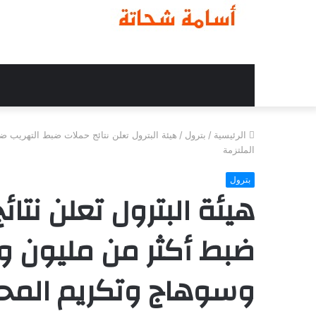
الرئيسية
/
بترول
/
هيئة البترول تعلن نتائج حملات ضبط التهريب 
الملتزمة
بترول
هيئة البترول تعلن نتا
ضبط أكثر من مليون و
وسوهاج وتكريم المحط