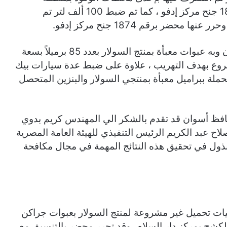
العوينية بمركز إدفو، وحرر عنها محضر برقم 1875 جنح مركز إدفو ، كما تم ضبط 100 ألف لتر تم
ر برقم 1874 جنح مركز إدفو.
وجري ضبط وكر بمنطقة الحكروب بمدينة أسوان وبه عبوات معبأة بمنتج السولار بعدد 85 برميلاً بسعة
مشروع بهدف التهريب ، علاوة على ضبط عدة سيارات بيك
لة ببراميل معبأة بمنتجي السولار والبنزين المتحصل
حافظ أسوان قد تقدم بالشكر الي المهندس كريم بدوي
صلاح عبد الكريم الرئيس التنفيذي للهيئة العامة المصرية
مبذول في تحقيق هذه النتائج المهمة في مجال مكافحة
 تحميل غير مشروعة لمنتج السولار بعبوات جراكن
كشح بمركز دار السلام، وقد تحرر محضر بالتنسيق مع