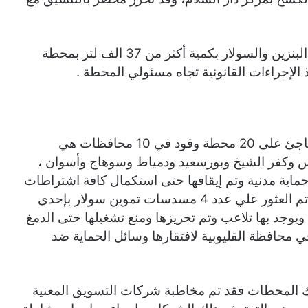
كما تم ضبط عملية تجميع غير مشروعة لمنتجي البنزين والسولار بكمية أكثر من 37 الف لتر بمحطة
 الإجراءات القانونية تجاه مسئولي المحطة .
كما شملت أعمال اللجنة المركزية التفتيش المفاجئ على 20 محطة وقود في 10 محافظات هي
ويس وكفر الشيخ وبورسعيد ودمياط وسوهاج وأسوان ،
ماية مدنية وتم إيقافها حتى استكمال كافة اشتراطات
التشغيل والحصول على الموافقات اللازمة، كما تم العثور علي عدد 4 مسدسات تموين سولار بإحدى
يوجد بها تلاعب وتم تحريزها ومنع تشغيلها حتى الدمغ
 محافظة القليوبية لافتقارها وسائل الحماية ضد
ك المحطات فقد تم مخاطبة شركات التسويق المعنية