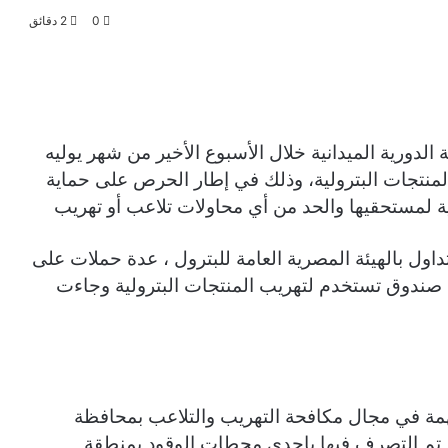
0
2 دقائق
ة الدورية الميدانية خلال الأسبوع الأخير من شهر يوليه
منتجات البترولية، وذلك في إطار الحرص على حماية
ة لمستحقيها والحد من أي محاولات تلاعب أو تهريب
داول بالهيئة المصرية العامة للبترول ، عدة حملات على
صندوق تستخدم لتهريب المنتجات البترولية وجاءت
همة في مجال مكافحة التهريب والتلاعب بمحافظة
م ضبط كمية مليون و400 ألف لتر تم التصرف فيها بإحدى محطات الوقود بمنطقة