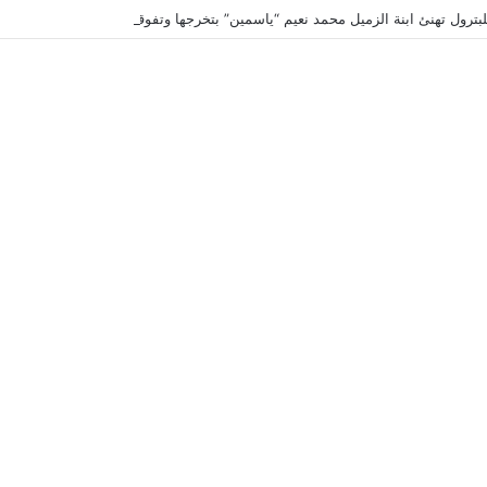
لبترول تهنئ ابنة الزميل محمد نعيم “ياسمين” بتخرجها وتفوقها