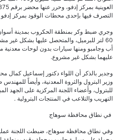
التصرف فيها بإحدى محطات الوقود بمركز إدفو وحرر عنها محض
60 لتر للبرميل، والمتحصل عليها بشكل غير 
أب وجامبو ومنها سيارات بدون لوحات معدنية محم
عليهما بشكل غير مشروع.
وجدير بالذكر أن اللواء دكتور إسماعيل كمال م
وزير البترول والثروة المعدنية، وأيضاً للمهندس 
للبترول، وأعضاء اللجنة المركزية على الجهد ال
التهريب والتلاعب في المنتجات البترولية .
في نطاق محافظة سوهاج
وفي نطاق محافظة سوهاج، ضبطت اللجنة عمليات
محملة على سيارة جامبو بمحطة وقود بمنطقة ال