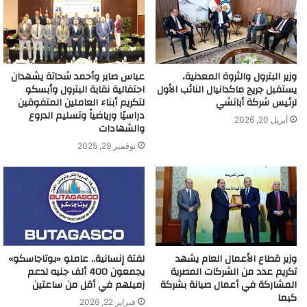
وزير البترول والثروة المعدنية،
عباس صابر وأحمد شحاتة يشهدان
يستقبل جريج ماكدانيال النائب الأول
احتفالية نقابة البترول وأبسكو
لرئيس شركة أباتشي
لتكريم أبناء العاملين المتفوقين
دراسيًا ورياضياً وتسليم الدروع
أبريل 20, 2026
والشهادات
نوفمبر 29, 2025
وزير قطاع الأعمال العام يشهد
لفتة إنسانية.. عاملو «بوتاجاسكو»
تكريم عدد من الشركات المصرية
يجمعون 400 ألف جنيه لدعم
المشاركة في أعمال صيانة بشركة
زميلهم في أقل من ساعتين
كيما
فبراير 22, 2026