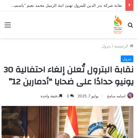
نقابة شركة بدر الدين للبترول تهنئ ابنة الزميل محمد نعيم “ياسمين” بتخرجها وتفوقها
بحث
الق
عن
الرئيسية
/
بترول
بترول
نقابة البترول تُعلن إلغاء احتفالية 30
يونيو حدادًا على ضحايا “أدمارين 12”
اسامه سامح
يوليو 7, 2025
0
دقيقة واحدة