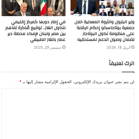
وزير البترول والثروة المعدنية خلال
في إطار دورها كمركز إقليمي
جمعية بوتاجاسكو إحكام الرقابة
لتداول الغاز.. توقيع مُذكرة تفاهم
على منظومة تداول البوتاجاز
بين مصر ولبنان لإمداد محطة دير
لضمان وصول الدعم لمستحقيه
عمار بالغاز الطبيعي
أبريل 18, 2026
ديسمبر 29, 2025
اترك تعليقاً
لن يتم نشر عنوان بريدك الإلكتروني.
الحقول الإلزامية مشار إليها بـ
*
ا
ل
ت
ع
ل