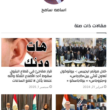
اسامه سامح
مقالات ذات صلة
خلال موتمر ايجيبس :- بروتوكول
قرار مفاجئ في قطاع البترول
تعاون ثلاثي بين«كارجاس»
سقوط أحد الأضلاع الثلاثة والله
و«بتروجاس» » بوتاجاسكو «
عندما يأذن لا تنفع الساعات
فبراير 21, 2024
سبتمبر 1, 2025