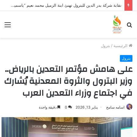
نقابة شركة بدر الدين للبترول تهنئ ابنة الزميل محمد نعيم “ياسمين” بتخرجها وتفوقها
بحث
الق
عن
الرئيسية
/
بترول
بترول
على هامش مؤتمر التعدين بالرياض..
وزير البترول والثروة المعدنية يُشارك
في اجتماع وزراء التعدين العرب
اسامه سامح
يناير 13, 2026
0
دقيقة واحدة