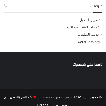
منوعات
تسجيل الدخول
خلاصات Feed الإدخالات
خلاصة التعليقات
WordPress.org
تابعنا على فيسبوك
© حقوق النشر 2026، جميع الحقوق محفوظة |
جَنَّة الثيم (المظهر) تم
تصميمه من قِبل TieLabs