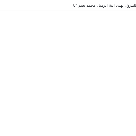
لبترول تهنئ ابنة الزميل محمد نعيم “ياسمين” بتخرجها وتفوقها