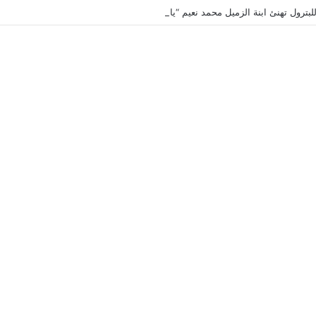
لبترول تهنئ ابنة الزميل محمد نعيم “ياسمين” بتخرجها وتفوقها