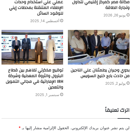
مكانة مصر كمركز إقليمي لتداول
عملي علي استخدام وحدات
وتجارة الطاقة
الإطفاء المتنقلة بمحطات إيني
للوقود السائل
يونيو 26, 2026
أغسطس 14, 2025
بدوي وجبران يطمئنان علي الناجين
توقيع مذكرتي تفاهم بين قطاع
من حادث بارج خليج السويس
البترول والثروة المعدنية وشركة
IRH الإماراتية في مجالي التمويل
يوليو 2, 2025
والتعدين
سبتمبر 1, 2025
اترك تعليقاً
لن يتم نشر عنوان بريدك الإلكتروني.
الحقول الإلزامية مشار إليها بـ
*