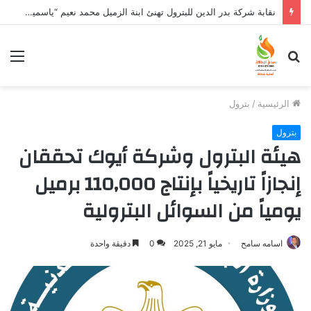
نقابة شركة بدر الدين للبترول تهنئ ابنة الزميل محمد نعيم “ياسمين” بتخرجها وتفوقها
بحث
الق
عن
الرئيسية
/
بترول
بترول
هيئة البترول وشركة أيوك تحققان
إنجازاً تاريخياً بإنتاج 110,000 برميل
يومياً من السوائل البترولية
اسامه سامح
مايو 21, 2025
0
دقيقة واحدة