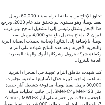
تجاوز الإنتاج من منطقة التزام سيناء 60,000 برميل
نفط يومياً، وهو مستوى لم يتحقق منذ عام 2023. ويرجع
هذا الإنجاز بشكل رئيسي إلى التشغيل الناجح لبئر غرب
فيران-2، بإنتاج محتمل يبلغ نحو 4,000 برميل نفط
يومياً، بالإضافة إلى النتائج الإيجابية لحملات الصيانة البرية
والبحرية الأخيرة. وتعد هذه النتائج شهادة على التزام
وكفاءة شركة بتروبل وشركائها أيوك والهيئة المصرية
العامة للبترول.
كما شهدت مناطق التزام عجيبة في الصحراء الغربية
مساهمة إنتاجية كبيرة خلال الأسابيع الماضية، تجاوزت
30,000 برميل نفط يومياً، مدفوعة بتشغيل آبار جديدة
مثل Mel-123 وSMel-C4، إلى جانب عمليات صيانة
ناجحة وتدخلات غير حفرية على آبار MWD-8 وZahra-
7، بإجمالي زيادة بلغت حوالي 4,000 برميل نفط يومياً،