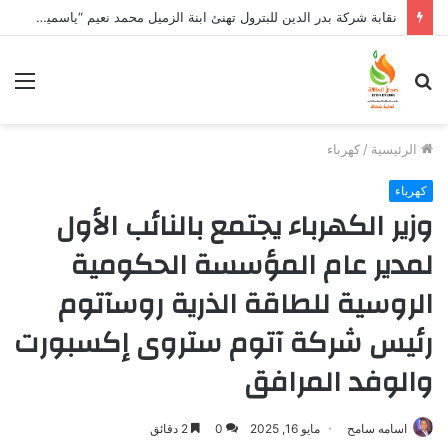
نقابة شركة بدر الدين للبترول تهنئ ابنة الزميل محمد نعيم “ياسمين” بتخرجها وتفوقها
بحث
الق
عن
الرئيسية
/
كهرباء
كهرباء
وزير الكهرباء يجتمع بالنائب الأول
لمدير عام المؤسسة الحكومية
الروسية للطاقة الذرية روسآتوم
رئيس شركة آتوم ستروى إكسبورت
والوفد المرافق
اسامه سامح
مايو 16, 2025
0
2 دقائق