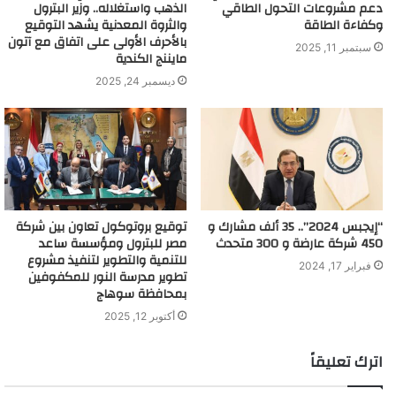
دعم مشروعات التحول الطاقي
الذهب واستغلاله.. وزير البترول
وكفاءة الطاقة
والثروة المعدنية يشهد التوقيع
بالأحرف الأولى على اتفاق مع آتون
سبتمبر 11, 2025
مايننج الكندية
ديسمبر 24, 2025
“إيجبس 2024”.. 35 ألف مشارك و
توقيع بروتوكول تعاون بين شركة
450 شركة عارضة و 300 متحدث
مصر للبترول ومؤسسة ساعد
للتنمية والتطوير لتنفيذ مشروع
فبراير 17, 2024
تطوير مدرسة النور للمكفوفين
بمحافظة سوهاج
أكتوبر 12, 2025
اترك تعليقاً