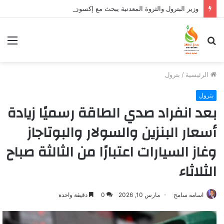
وزير البترول والثروة المعدنية يبحث مع إكسون موبيل العالمية آليات تنفيذ مذكرة التفاهم لربط اكتشافات الشركة في قبرص بالبنية التحتية المصرية
بحث
الق
عن
الرئيسية
/
بترول
بترول
بعد انفراد صدي الطاقة رسميًا زيادة
أسعار البنزين والسولار والبوتاجاز
وغاز السيارات اعتبارًا من الثالثة صباح
الثلاثاء
اسامه سامح
مارس 10, 2026
0
دقيقة واحدة