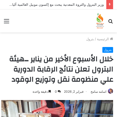
وزير البترول والثروة المعدنية يبحث مع إكسون موبيل العالمية آليات تنفيذ مذكرة التفاهم لربط اكتشافات الشركة في قبرص بالبنية التحتية المصرية
بحث
الق
عن
الرئيسية
/
بترول
بترول
خلال الأسبوع الأخير من يناير …هيئة
البترول تعلن نتائج الرقابة الدورية
علي منظومة نقل وتوزيع الوقود
اسامه سامح
فبراير 2, 2026
0
دقيقة واحدة