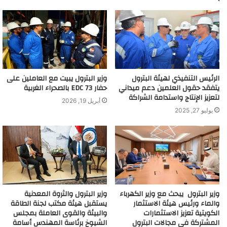
الرئيس التنفيذي لهيئة البترول
وزير البترول يبيت مع العاملين على
يتفقد حقول العلمين دعم ميداني
حفار EDC 73 بالصحراء الغربية
لتعزيز الإنتاج واستدامة الشراكة
أبريل 19, 2026
يوليو 27, 2025
وزير البترول يبحث مع وزير الكهرباء
وزير البترول والثروة المعدنية
والماء ورئيس هيئة الاستثمار
يستقبل هيئة مكتب لجنة الطاقة
الكويتية تعزيز الاستثمارات
والبيئة والقوى العاملة بمجلس
المشتركة في مجالات البترول
الشيوخ برئاسة المهندس أسامة