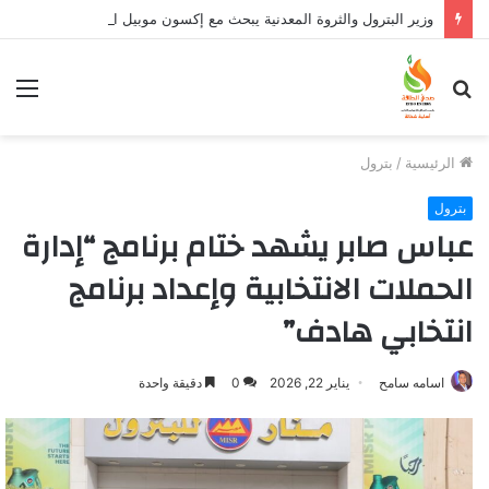
وزير البترول والثروة المعدنية يبحث مع إكسون موبيل العالمية آليات تنفيذ مذكرة التفاهم لربط اكتشافات الشركة في قبرص بالبنية التحتية المصرية
بحث
الق
عن
الرئيسية
/
بترول
بترول
عباس صابر يشهد ختام برنامج “إدارة
الحملات الانتخابية وإعداد برنامج
انتخابي هادف”
اسامه سامح
يناير 22, 2026
0
دقيقة واحدة