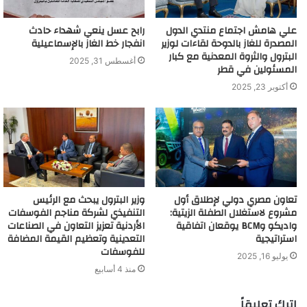
علي هامش اجتماع منتدي الدول
رابح عسل ينعي شهداء حادث
المصدرة للغاز بالدوحة لقاءات لوزير
انفجار خط الغاز بالإسماعيلية
البترول والثروة المعدنية مع كبار
أغسطس 31, 2025
المسئولين في قطر
أكتوبر 23, 2025
تعاون مصري دولي لإطلاق أول
وزير البترول يبحث مع الرئيس
مشروع لاستغلال الطفلة الزيتية:
التنفيذي لشركة مناجم الفوسفات
واديكو وBCM يوقعان اتفاقية
الأردنية تعزيز التعاون في الصناعات
استراتيجية
التعدينية وتعظيم القيمة المضافة
للفوسفات
يوليو 16, 2025
منذ 4 أسابيع
اترك تعليقاً