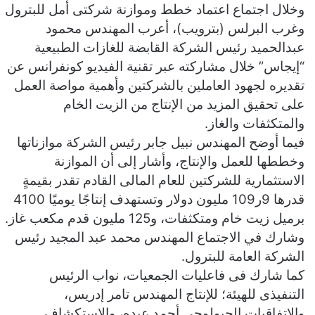
وخلال اجتماع اعتماد خطط وموازنة شركتى أمل للبترول
وغرب البرلس (بترويب)، أعرب المهندس محمود
عبدالحميد رئيس الشركة القابضة للغازات الطبيعية
“إيجاس” خلال مشاركته عبر تقنية الفيديو كونفرانس عن
تقديره لجهود العاملين بالشركتين وأهمية مواصة العمل
على تحقيق المزيد من الإنتاج من الزيت الخام
والمتكثفات والغاز.
فيما أوضح المهندس نبيل جابر رئيس الشركة موازناتها
وخططها للعمل والإنتاج، وأشار إلى أن الموازنة
الاستثمارية للشركتين للعام المالى القادم تقدر بقيمةٍ
قدرها 9ر109 مليون دولار وتستهدف إنتاجًا يوميًا 4100
برميل زيت خام ومتكثفات، و125 مليون قدم مكعب غاز.
وشارك في الاجتماع المهندس محمد عبد المجيد رئيس
الشركة العامة للبترول.
كما شارك فى فاعليات الجمعيات، نواب الرئيس
التنفيذى للهيئة؛ للإنتاج المهندس تامر إدريس،
والاتفاقيات الجيولوجى أحمد عبده، والاستكشاف