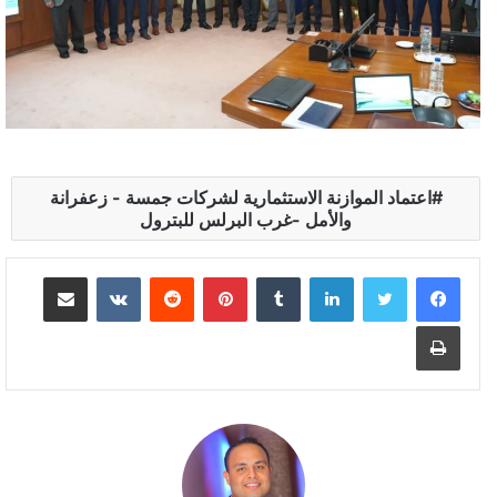
اعتماد الموازنة الاستثمارية لشركات جمسة - زعفرانة
والأمل -غرب البرلس للبترول
لينكدإن
بينتيريست
مشاركة عبر البريد
طباعة