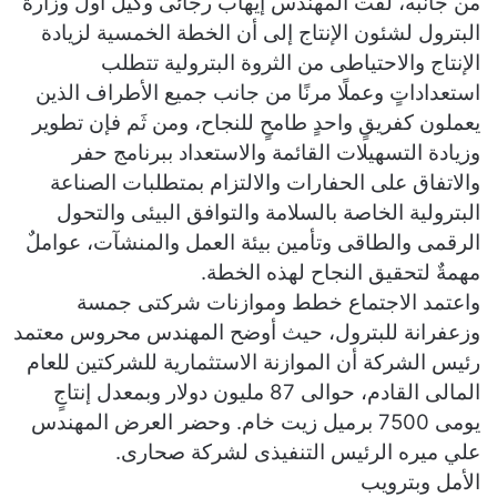
من جانبه، لفت المهندس إيهاب رجائى وكيل أول وزارة
البترول لشئون الإنتاج إلى أن الخطة الخمسية لزيادة
الإنتاج والاحتياطى من الثروة البترولية تتطلب
استعداداتٍ وعملًا مرنًا من جانب جميع الأطراف الذين
يعملون كفريقٍ واحدٍ طامحٍ للنجاح، ومن ثَم فإن تطوير
وزيادة التسهيلات القائمة والاستعداد ببرنامج حفر
والاتفاق على الحفارات والالتزام بمتطلبات الصناعة
البترولية الخاصة بالسلامة والتوافق البيئى والتحول
الرقمى والطاقى وتأمين بيئة العمل والمنشآت، عواملٌ
مهمةٌ لتحقيق النجاح لهذه الخطة.
واعتمد الاجتماع خطط وموازنات شركتى جمسة
وزعفرانة للبترول، حيث أوضح المهندس محروس معتمد
رئيس الشركة أن الموازنة الاستثمارية للشركتين للعام
المالى القادم، حوالى 87 مليون دولار وبمعدل إنتاجٍ
يومى 7500 برميل زيت خام. وحضر العرض المهندس
علي ميره الرئيس التنفيذى لشركة صحارى.
الأمل وبترويب