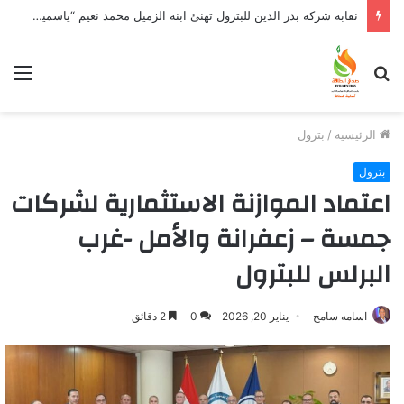
نقابة شركة بدر الدين للبترول تهنئ ابنة الزميل محمد نعيم “ياسمين” بتخرجها وتفوقها
بحث
الق
عن
الرئيسية
/
بترول
بترول
اعتماد الموازنة الاستثمارية لشركات
جمسة – زعفرانة والأمل -غرب
البرلس للبترول
اسامه سامح
يناير 20, 2026
0
2 دقائق