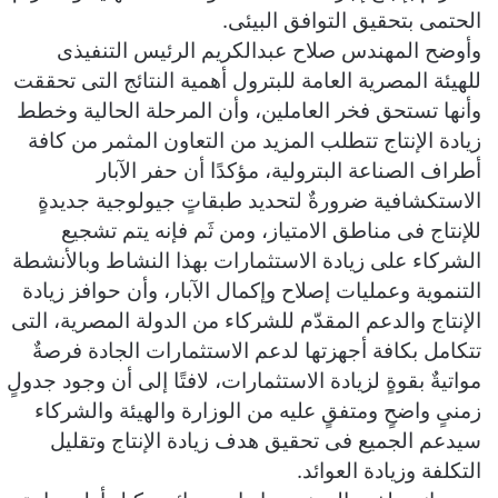
الحتمى بتحقيق التوافق البيئى.
وأوضح المهندس صلاح عبدالكريم الرئيس التنفيذى
للهيئة المصرية العامة للبترول أهمية النتائج التى تحققت
وأنها تستحق فخر العاملين، وأن المرحلة الحالية وخطط
زيادة الإنتاج تتطلب المزيد من التعاون المثمر من كافة
أطراف الصناعة البترولية، مؤكدًا أن حفر الآبار
الاستكشافية ضرورةٌ لتحديد طبقاتٍ جيولوجية جديدةٍ
للإنتاج فى مناطق الامتياز، ومن ثَم فإنه يتم تشجيع
الشركاء على زيادة الاستثمارات بهذا النشاط وبالأنشطة
التنموية وعمليات إصلاح وإكمال الآبار، وأن حوافز زيادة
الإنتاج والدعم المقدّم للشركاء من الدولة المصرية، التى
تتكامل بكافة أجهزتها لدعم الاستثمارات الجادة فرصةٌ
مواتيةٌ بقوةٍ لزيادة الاستثمارات، لافتًا إلى أن وجود جدولٍ
زمنىٍ واضحٍ ومتفقٍ عليه من الوزارة والهيئة والشركاء
سيدعم الجميع فى تحقيق هدف زيادة الإنتاج وتقليل
التكلفة وزيادة العوائد.