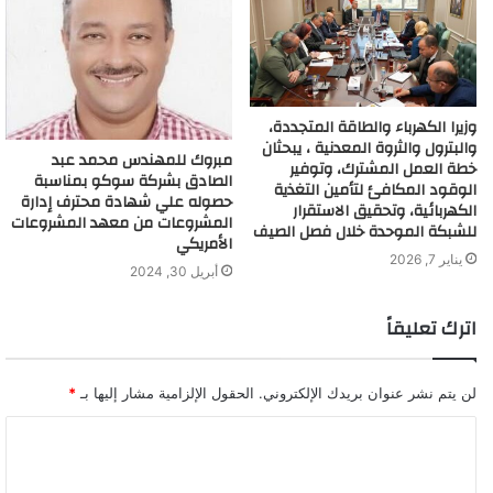
وزيرا الكهرباء والطاقة المتجددة،
والبترول والثروة المعدنية ، يبحثان
مبروك للمهندس محمد عبد
خطة العمل المشترك، وتوفير
الصادق بشركة سوكو بمناسبة
الوقود المكافئ لتأمين التغذية
حصوله علي شهادة محترف إدارة
الكهربائية، وتحقيق الاستقرار
المشروعات من معهد المشروعات
للشبكة الموحدة خلال فصل الصيف
الأمريكي
يناير 7, 2026
أبريل 30, 2024
اترك تعليقاً
لن يتم نشر عنوان بريدك الإلكتروني.
الحقول الإلزامية مشار إليها بـ
*
ا
ل