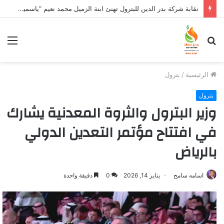
نقابة شركة بدر الدين للبترول تهنئ ابنة الزميل محمد نعيم “ياسمين” بتخرجها وتفوقها
بحث
الق
عن
الرئيسية
/
بترول
بترول
وزير البترول والثروة المعدنية يشارك
في افتتاح مؤتمر التعدين الدولي
بالرياض
اسامه سامح
يناير 14, 2026
0
دقيقة واحدة