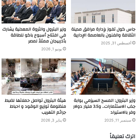
جاس كول تفوز بإدارة مرافق مدينة
وزير البترول والثروة المعدنية يشارك
الثقافة والفنون بالعاصمة الإدارية
في افتتاح أسبوع باكو للطاقة
بأذربيجان ممثلاً لمصر
أغسطس 31, 2025
يونيو 1, 2026
وزير البترول: المسح السيزمي بوابة
هيئة البترول تواصل حملاتها لضبط
جذب الاستثمارات.. و3.5 مليار دولار
منظومة توزيع الوقود و احباط
وفر بالاستيراد
جرائم التهريب
سبتمبر 11, 2025
يناير 3, 2026
اترك تعليقاً