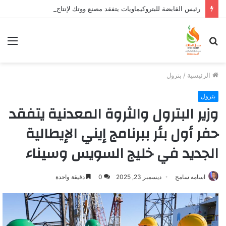
رئيس القابضة للبتروكيماويات يتفقد مصنع ووتك لإنتاج الواح MDF الخشبية من قش الأرز
بحث
الق
عن
الرئيسية
/
بترول
بترول
وزير البترول والثروة المعدنية يتفقد
حفر أول بئر ببرنامج إيني الإيطالية
الجديد في خليج السويس وسيناء
اسامه سامح
ديسمبر 23, 2025
0
دقيقة واحدة