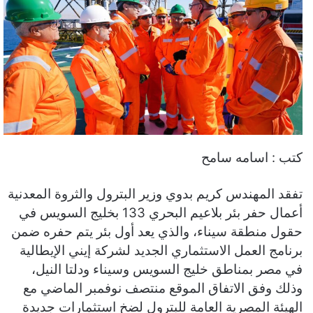
كتب : اسامه سامح
تفقد المهندس كريم بدوي وزير البترول والثروة المعدنية
أعمال حفر بئر بلاعيم البحري 133 بخليج السويس في
حقول منطقة سيناء، والذي يعد أول بئر يتم حفره ضمن
برنامج العمل الاستثماري الجديد لشركة إيني الإيطالية
في مصر بمناطق خليج السويس وسيناء ودلتا النيل،
وذلك وفق الاتفاق الموقع منتصف نوفمبر الماضي مع
الهيئة المصرية العامة للبترول لضخ استثمارات جديدة