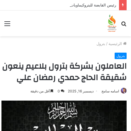
رئيس القابضة للبتروكيماويات يتفقد مصنع ووتك لإنتاج الواح MDF الخشبية من قش الأرز
بحث
الق
عن
الرئيسية
/
بترول
بترول
العاملون بشركة بترول بلاعيم ينعون
شقيقة الحاج حمدي رمضان علي
اسامه سامح
ديسمبر 16, 2025
0
أقل من دقيقة