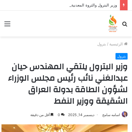
وزير البترول والثروة المعدنية يبحث مع إكسون موبيل العالمية آليات تنفيذ مذكرة التفاهم لربط اكتشافات الشركة في قبرص بالبنية التحتية المصرية
بحث
الق
عن
الرئيسية
/
بترول
بترول
وزير البترول يلتقي المهندس حيان
عبدالغني نائب رئيس مجلس الوزراء
لشؤون الطاقة بدولة العراق
الشقيقة ووزير النفط
اسامه سامح
ديسمبر 14, 2025
0
أقل من دقيقة