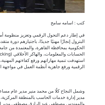
كتب : اسامه سامح
في إطار دعم التحول الرقمي وتعزيز منظومة أم
البترول إنجازًا مهنيًا جديدًا، باجتيازهم دورة مت
الحكومية بمحافظة القاهرة، والمعتمدة من جامعة
استهدفت تنمية مهاراتهم ورفع كفاءتهم المهنية، 
الرقمية ورفع جاهزية أنظمة العمل في مواجهة ال
وشمل النجاح كلًا من محمد منير مدير عام مسا
مدير إدارة خدمات الحاسب بالمنطقة المركزية، ر
والمهندس مصطفى عبد الرازق مصطفى مدير إدا