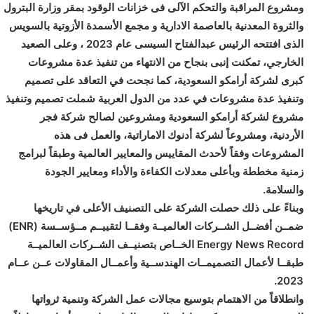
ومشروع المراقبة والتحكم الآلى فى خزانات الوقود بمقر وزارة البترول
والثروة المعدنية بالعاصمة الادارية و مجمع الأسمدة الأزوتية بالسويس
الذى افتتحه الرئيس عبدالفتاح السيسى عام 2023 ، وعلى الصعيد
الخارجي، تمكنت إنبى بنجاح من الانتهاء من تنفيذ عدة مشروعات
كبرى لشركة أرامكو السعودية، كما نجحت في التعاقد على تصميم
وتنفيذ عدة مشروعات في عدد من الدول العربية شملت تصميم وتنفيذ
مشروع لشركة أرامكو السعودية ومشروعين لصالح شركة فجر
الأردنية، ومشروعاً لشركة أدنوك الاماراتية، والعمل فى هذه
المشروعات وفقاً لأحدث المقاييس والمعايير العالمية وطبقاً لبرامج
زمنية مخططة وبأعلى معدلات الكفاءة والأداء ومعايير الجودة
والسلامة.
وبناءً على ذلك حصلت الشركة على التصنيف الأعلى في تاريخها
ضمــن أفضــل الشــركات العالميــة وفقــا لتقييــم مــؤســسة (ENR)
Energy News Record الخــاص بتصنيــف الشــركات العالميــة
طبقــا لأعمال التصميمــات الهندســية وأعمــال المقاولات عــن عــام
2023.
وانطلاقاً من الاهتمام بتوسيع مجالات عمل الشركة وتنمية ثرواتها