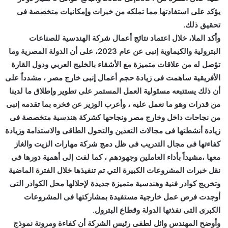
يؤكد على استفادتها مما تملكه من خبرات وإمكانيات متخصصة فى
تحقيق ذلك.
وأكد الملا، خلال اعتماد نتائج أعمال شركة الهندسية للصناعات
البترولية والكيماوية إنبى عن عام 2023، على أن الدولة المصرية وما
تؤصل له من علاقات متميزة مع الأشقاء بالخليج العربي ودول القارة
الأفريقية ساهمت فى زيادة حجم أعمال إنبى خارج مصر ، مشدداً على
أن ذلك يستتبعه مسئولية العمل المستمر على تطوير وإطلاق ما لدينا
من قدرات وهو ما نعمل عليه ، وأعرب الوزير عن فخره بما تقدمه إنبى
من نجاحات داخل وخارج مصر ونجاحها كشركة هندسية متخصصة فى
زيادة أنشطتها فى مجالات التعدين والتحول الطاقى والاستدامة وزيادة
كفاءتها فى مجال التدريب فى ظل دمج شركة مهارات الزيت والغاز
معها ،مشيداً بأداء العاملين وجهودهم ، كما لفت إلى أهمية دورها فى
نقل خبرات المشروعات الكبيرة التي تم تنفيذها خلال الفترة الماضية
وتخريج كوادر فنية وهندسية متميزة جديدة لإحلالها محل الكوادر التى
أوجدت فرص عمل خارجية مستفيدة بمشاركتها فى المشروعات
الكبرى التى نفذتها الدولة وقطاع البترول.
وأوضح المهندس وائل لطفى رئيس الشركة أن كفاءة ومرونة نموذج