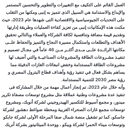
العمل القائم على التكيف مع التغييرات والتطوير والتحسين المستمر
والإبداع والاستدامة هي السبيل الذى تتميز به إنبى ومكنها من التغلب
على التحديات الجيوسياسية والاقتصادية التى شهدها عام 2023، حيث
مكنت هذه الإمكانيات إنبى من تعزيز كفاءة العمليات وطريقة إدارتها
وتقديم قيمة مضافة وتنافسية لكافة الشركاء والعملاء وبالتالي تحقيق
الأهداف والتطلعات واستكمال مسيرة النجاح والتميز والحفاظ علــى
مكانتها الرائــدة علــى مــدى أكثــر مــن 46 عاماً في مجـال تصميم و
تنفيـذ مشـروعات الطاقة والمشروعات الصناعيــة والتي أضيف لها
مشروعات الطاقة المستدامة وخفض انبعاثات الغازات الدفيئة مما
يساهم بشكل فعال في تنفيذ رؤية وأهداف قطاع البترول المصري و
رؤية مصر 2030 للتنمية المستدامة.
وأنه خلال عام 2023، تم إنجاز أعمال مهمة من خلال المشاركة فى
تنفيذ عدة مشروعات وطنية عملاقة مثل مشروع توسعات مصفاة تكرير
ميدور، و مجمع أسيوط للتكسير الهيدروجيني لشركة أنوبك، ومشروع
توسعات مجمع غازات الصحراء الغربية ومحطة ضواغط دهشور لشركة
جاسكو، كما تم تشغيل منصة شمال صفا المرحلة الأولى لشركة جابكو
وتوسعات ميناء الحمرا لشركة ويبكو ، ووحدة الميثانيتور بشركة أنربك