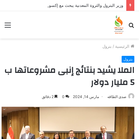
وزير البترول والثروة المعدنية يبحث مع إكسون موبيل العالمية آليات تنفيذ مذكرة التفاهم لربط اكتشافات الشركة في قبرص بالبنية التحتية المصرية
بحث
الق
عن
الرئيسية
/
بترول
بترول
الملا يشيد بنتائج إنبى مشروعاتها ب
5 مليار دولار
صدى الطاقه
مارس 14, 2024
0
2 دقائق