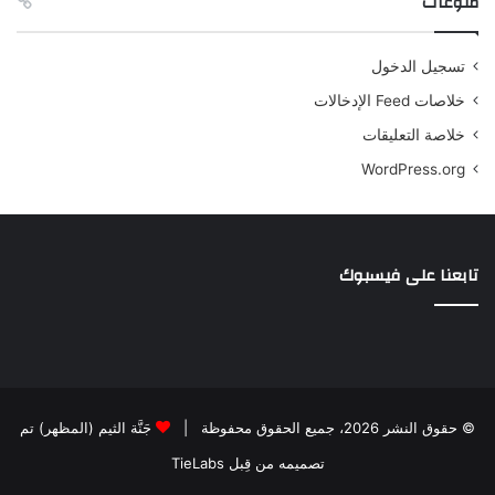
منوعات
تسجيل الدخول
خلاصات Feed الإدخالات
خلاصة التعليقات
WordPress.org
تابعنا على فيسبوك
© حقوق النشر 2026، جميع الحقوق محفوظة |
جَنَّة الثيم (المظهر) تم
تصميمه من قِبل TieLabs