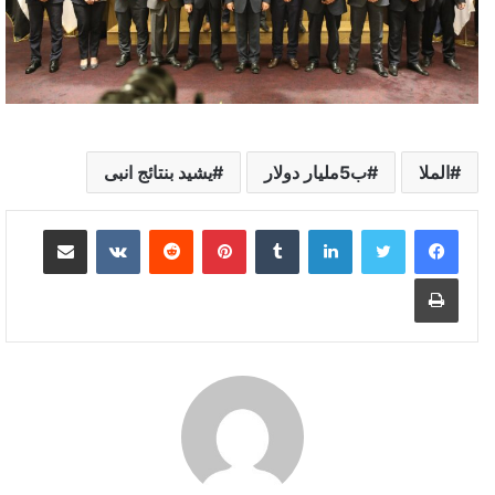
الملا
ب5مليار دولار
يشيد بنتائج انبى
لينكدإن
بينتيريست
مشاركة عبر البريد
طباعة