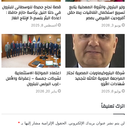
وزير البترول والثروة المعدنية يتابع
قصة نجاح جديدة للوسطانى للبترول
تسريع استكمال اتفاقيات ربط حقل
في دلتا النيل برئاسة حازم حافظ :
أفروديت القبرصي بمصر
اعادة البئر بلسم-3 لإنتاج الغاز
يونيو 3, 2026
أغسطس 8, 2025
شركة البتروكيماويات المصرية تجتاز
اعتماد الموازنة الاستثمارية
المراجعة الدورية الثالثه لتجديد
لشركات جمسة – زعفرانة والأمل
شهادات الأيزو
-غرب البرلس للبترول
يوليو 6, 2025
يناير 20, 2026
اترك تعليقاً
لن يتم نشر عنوان بريدك الإلكتروني.
الحقول الإلزامية مشار إليها بـ
*