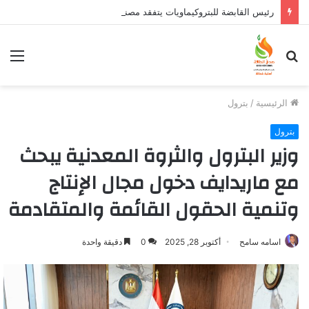
رئيس القابضة للبتروكيماويات يتفقد مصنع ووتك لإنتاج الواح MDF الخشبية من قش الأرز
بحث
الق
عن
الرئيسية
/
بترول
بترول
وزير البترول والثروة المعدنية يبحث
مع ماريدايف دخول مجال الإنتاج
وتنمية الحقول القائمة والمتقادمة
اسامه سامح
أكتوبر 28, 2025
0
دقيقة واحدة