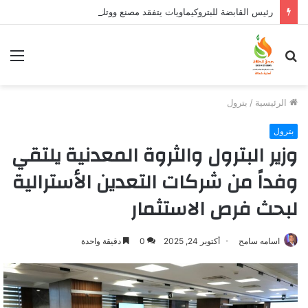
رئيس القابضة للبتروكيماويات يتفقد مصنع ووتك لإنتاج الواح MDF الخشبية من قش الأرز
بحث
الق
عن
الرئيسية
/
بترول
بترول
وزير البترول والثروة المعدنية يلتقي
وفداً من شركات التعدين الأسترالية
لبحث فرص الاستثمار
اسامه سامح
أكتوبر 24, 2025
0
دقيقة واحدة