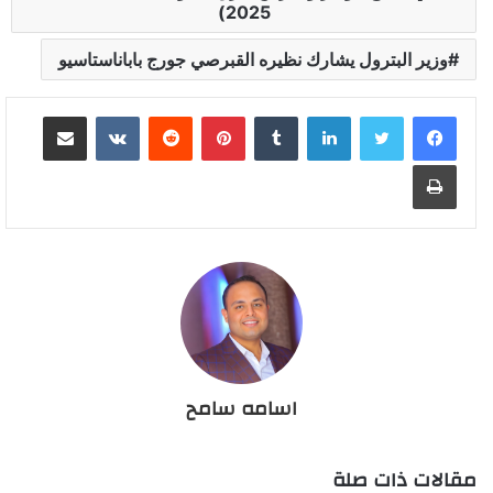
2025)
وزير البترول يشارك نظيره القبرصي جورج باباناستاسيو
لينكدإن
بينتيريست
مشاركة عبر البريد
طباعة
اسامه سامح
مقالات ذات صلة