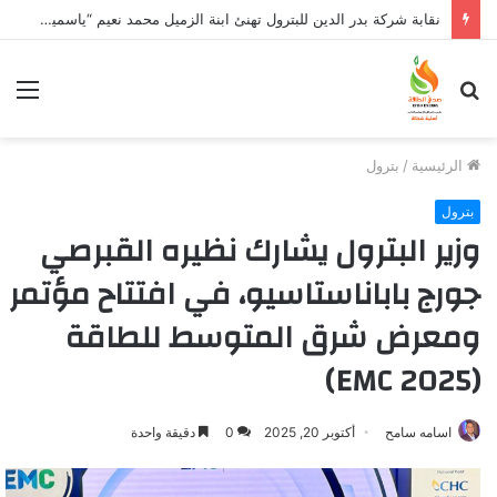
نقابة شركة بدر الدين للبترول تهنئ ابنة الزميل محمد نعيم “ياسمين” بتخرجها وتفوقها
بحث
الق
عن
الرئيسية
/
بترول
بترول
وزير البترول يشارك نظيره القبرصي
جورج باباناستاسيو، في افتتاح مؤتمر
ومعرض شرق المتوسط للطاقة
(EMC 2025)
اسامه سامح
أكتوبر 20, 2025
0
دقيقة واحدة