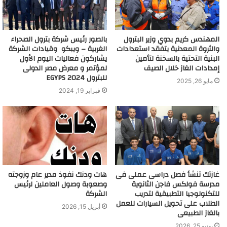
المهندس كريم بدوي وزير البترول
بالصور رئيس شركة بترول الصحراء
والثروة المعدنية يتفقد استعدادات
الغربية – ويبكو وقيادات الشركة
البنية التحتية بالسخنة لتأمين
يشاركون فعاليات اليوم الأول
إمدادات الغاز خلال الصيف
لمؤتمر و معرض مصر الدولى
للبترول EGYPS 2024
مايو 26, 2025
فبراير 19, 2024
غازتك تنشأ فصل دراسى عملى فى
هات ودنك نفوذ مدير عام وزوجته
مدرسة فولكس فاجن الثانوية
وصعوبة وصول العاملين لرئيس
للتكنولوجيا التطبيقية لتدريب
الشركة
الطلاب على تحويل السيارات للعمل
أبريل 15, 2026
بالغاز الطبيعى
يونيو 25, 2026