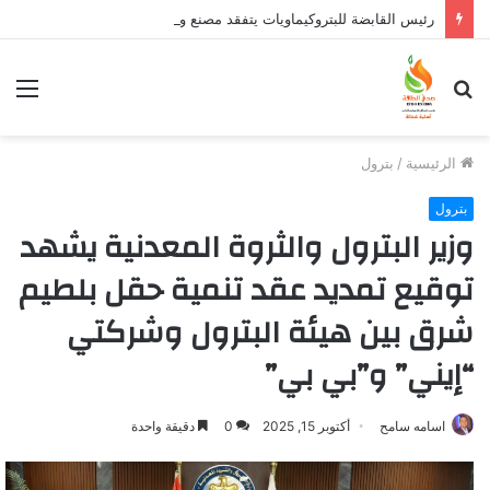
رئيس القابضة للبتروكيماويات يتفقد مصنع ووتك لإنتاج الواح MDF الخشبية من قش الأرز
بحث
الق
عن
الرئيسية
/
بترول
بترول
وزير البترول والثروة المعدنية يشهد
توقيع تمديد عقد تنمية حقل بلطيم
شرق بين هيئة البترول وشركتي
“إيني” و”بي بي”
اسامه سامح
أكتوبر 15, 2025
0
دقيقة واحدة