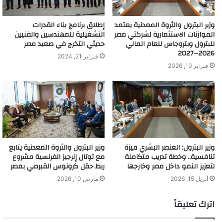
وزير البترول والثروة المعدنية يعتمد
إطلاق برنامج بناء القدرات
الموازنات الاستثمارية لشركتي مصر
التشغيلية للمهندسين والفنيين
للبترول وبتروجاس للعام المالي
حديثي التخرج في صعيد مصر
2026–2027
فبراير 21, 2024
فبراير 19, 2026
وزير البترول: العنصر البشري ميزة
وزير البترول والثروة المعدنية يتابع
تنافسية.. وخطة تدريب متكاملة
مع توتال إنرجيز الفرنسية مشروع
لتعزيز النمو داخل مصر وخارجها
ربط حقل كرونوس القبرصي بمصر
أبريل 15, 2026
مارس 10, 2026
اترك تعليقاً