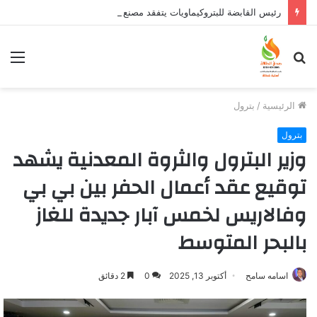
رئيس القابضة للبتروكيماويات يتفقد مصنع ووتك لإنتاج الواح MDF الخشبية من قش الأرز
بحث
الق
عن
الرئيسية
/
بترول
بترول
وزير البترول والثروة المعدنية يشهد
توقيع عقد أعمال الحفر بين بي بي
وفالاريس لخمس آبار جديدة للغاز
بالبحر المتوسط
اسامه سامح
أكتوبر 13, 2025
0
2 دقائق