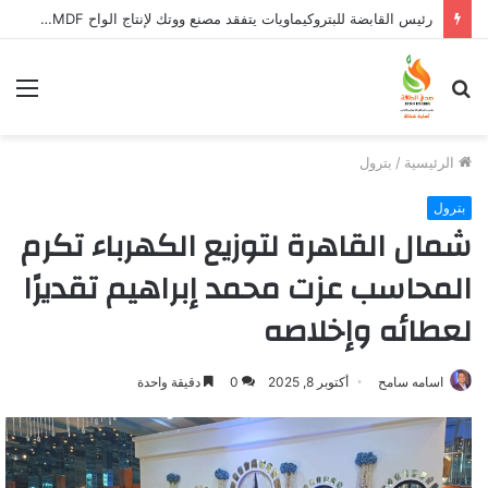
مودرن جاس تكرّم أبناء الشؤون القانونية في احتفالية العامل المثالي لعام 2025
بحث
الق
عن
الرئيسية
/
بترول
بترول
شمال القاهرة لتوزيع الكهرباء تكرم
المحاسب عزت محمد إبراهيم تقديرًا
لعطائه وإخلاصه
اسامه سامح
أكتوبر 8, 2025
0
دقيقة واحدة