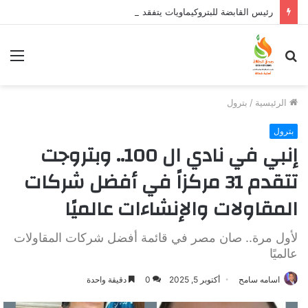
رئيس القابضة للبتروكيماويات يتفقد مصنع ووتك لإنتاج الواح MDF الخشبية من قش الأرز
بحث
الق
عن
الرئيسية
/
بترول
بترول
إنبي في نادي ال 100.. وبتروجت
تتقدم 31 مركزاً في أفضل شركات
المقاولات والإنشاءات عالميًا
لأول مرة.. صان مصر في قائمة أفضل شركات المقاولات
عالميًا
اسامه سامح
أكتوبر 5, 2025
0
دقيقة واحدة