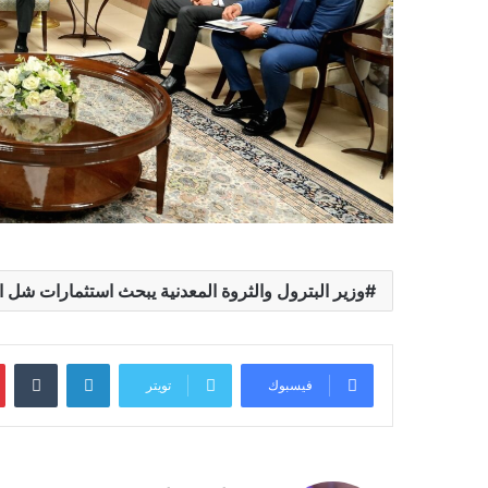
وزير البترول والثروة المعدنية يبحث استثمارات شل ا
لينكدإن
فيسبوك
تويتر