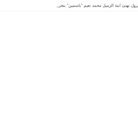
ترول تهنئ ابنة الزميل محمد نعيم “ياسمين” بتخرجها وتفوقها