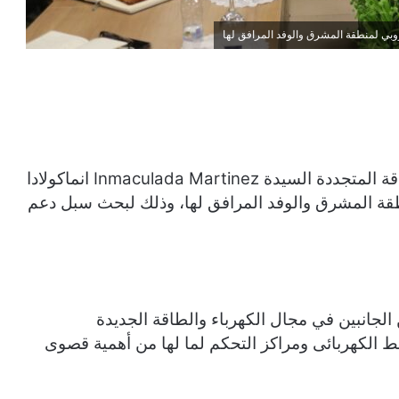
روبي لمنطقة المشرق والوفد المرافق لها
استقبل الدكتور محمد شاكر وزير الكهرباء والطاقة المتجددة السيدة Inmaculada Martinez انماكولادا
نطقة المشرق والوفد المرافق لها، وذلك لبحث سبل دعم
الجانبين في مجال الكهرباء والطاقة الجديدة
 الكهربائى ومراكز التحكم لما لها من أهمية قصوى