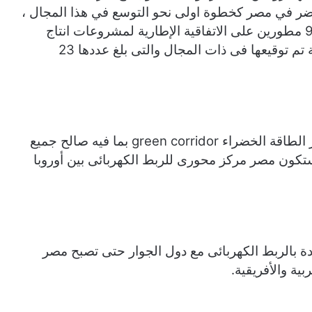
اخضر في مصر كخطوة اولى نحو التوسع في هذا المجال ،
وتم على هامش مؤتمر COP 27التوقيع مع عدد 9 مطورين على الاتفاقية الإطارية لمشروعات انتاج
الهيدروجين الأخضر ضمن مذكرات تفاهم معيارية تم توقيعها فى ذات المجال والتى بلغ عددها 23
وأضاف الوزير أن مصر تتطلع لانجاز مشروع ممر الطاقة الخضراء green corridor بما فيه صالح جميع
 ستكون مصر مركز محورى للربط الكهربائى بين أوروبا
ددة بالربط الكهربائى مع دول الجوار حتى تصبح مصر
بية والأفريقية.