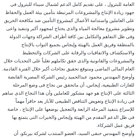
العامة للبترول ، على تقديم كامل الدعم لشمال سيناء للبترول فى
جهود زيادة الإنتاج والمشروعات المرتبطة بتأمين بيئة العمل والحفاظ
على العاملين واستدامة الأعمال كمشروع التأمين ضد مكافحة الحريق
وتطوير مشروع معالجة المياه والذى يحتاج لمجهود أكبر وتنفيذ واعى
وفى ظل التفاهم والتكامل بين كافة أطراف الشراكة وجهات الدولة
بالمنطقة وفريق العمل بالهيئة وإيجاس بجميع النواب بالإنتاج
والاستكشاف والاتفاقيات والرقابة على الشركات والتخطيط
والمشروعات والقانونية والذى حقق تكاملهم تغلباً على التحديات خلال
العام المالى الماضى ومتوقع تحقيق نجاحات أكبر خلال الفترة القادمة.
وأوضح المهندس محمود عبدالحميد رئيس الشركة المصرية القابضة
للغازات الطبيعية، إيجاس، أن ماتحقق من نجاح فى وضع المرحلة
الثالثة على الإنتاج هو جهد مشكور للعاملين وأن هذا النجاح الذى ساهم
فى زيادة الإنتاج وتعويض التناقص الطبيعى للآبار يعد حافزاً مهماً
للإسراع بتنفيذ المرحلة الرابعة والتعجيل بوضعها على الإنتاج ، خاصة
فى ظل الدعم المقدم من الهيئة وإيجاس والخبرات التى يتمتع بها
فريق عمل الشركاء.
وأوضح المهندس حنفى السيد، العضو المنتدب لشركة بيرنكو، أن