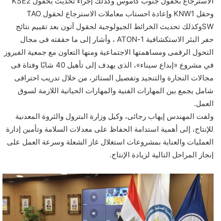
الاسترجاع بحقول جنوب كاموس وكذلك إجراء تحديث بحقول KSE2
وحقل KNW1 وإعادة احستاب معاملات الاسترجاع لحقول TAO
SWوكذلك تحديث الخرائط الجيولوجية لحقول آتون بعد تقييم نتائج
حفر البئر الاستكشافية 1-ATON ، وأشار إلى ما حققته فى مجال
التحول الرقمى ومساهمتها الاجتماعية ومنها التعاون مع جمعية الفيروز
في مشروع «إبداع سيناء»، الذى يهدف إلى تأهيل 40 شابًا وفتاة فى
مجالات النجارة والتنجيد وتفصيل الستائر، من خلال تدريب احترافى
شامل يجمع بين المهارات الفنية والمهارات الحياتية اللازمة لسوق
العمل.
ولفت المهندس إيهاب رجائى، وكيل وزارة البترول والثروة المعدنية
للإنتاج، إلى أهمية استدامة الحفاظ على معدلات السلامة وتأمين إدارة
العمليات والعناية بمشروعات استغلال غاز الشعلة وسرعة العمل على
إنجاز المراحل التالية لزيادة الإنتاج.