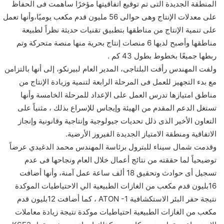
المنطقة الجديدة التى تم توقيع اتفاقيتها مؤخرًا ساهمت فى الحفاظ
على معدلات الإنتاج وهى حوالى 56 مليون قدم مكعب يوميًا،وأنها تعمل
على تنمية الإنتاج من مناطقها بتطبيق تقنيات حديثة نظراً لطبيعة
مناطقها وأصبح لديها 6 منصات إنتاج بحرية منها منصة متحركة وتم
ربطها جميعًا بخطوط بطول 43 كم .
ولفت المهندس رأفت البلتاجى، المدير العام لبيرنكو، إلى أنها بالتزامن
مع بدء التجهيز للعمل فى المرحلة الرابعة لتنمية وزيادة الإنتاج من
مناطق امتيازها تدرس العمل على الإعداد للمرحلة الخامسة وأنها
تستغل الدعم المقدم من الهيئة وإيجاس للإسراع بذلك ، مثنياً على
التعاون الأخير الذى ذلل تحديات جيولوجية وإنتاجية وقانونية وإنجاز
الاتفاقية ومنطقة الامتياز الجديدة الفيروز الأرضية.
وقدمت شمال سيناء للبترول برئاسة المهندس محمد الدغيدي عرضاً
توضيحياً لما حققته من نتائج أعمال خلال العام ونجاحها فى عدم
تسجيل أى حوادث وتحقيق 18 ألف ساعة عمل آمنة، وأنها أضافت
16بليون قدم مكعب من الغازات الطبيعية الي الاحتياطيات الموكدة
نتيجة حفر البئر الاستكشافية ATON -1 ، كما أضافت 12بليون قدم
مكعب من الغازات الطبيعية احتياطيات موكدة نتيجة زيادة معاملات