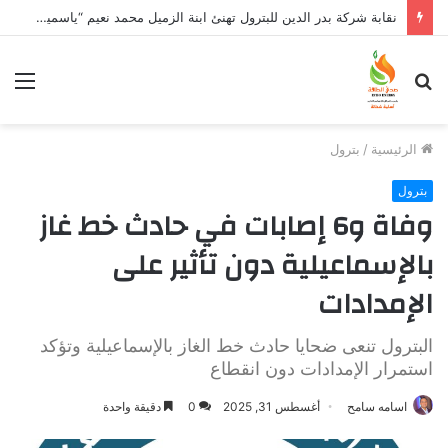
نقابة شركة بدر الدين للبترول تهنئ ابنة الزميل محمد نعيم “ياسمين” بتخرجها وتفوقها
بحث
الق
عن
الرئيسية
/
بترول
بترول
وفاة و6 إصابات في حادث خط غاز
بالإسماعيلية دون تأثير على
الإمدادات
البترول تنعى ضحايا حادث خط الغاز بالإسماعيلية وتؤكد
استمرار الإمدادات دون انقطاع
اسامه سامح
أغسطس 31, 2025
0
دقيقة واحدة